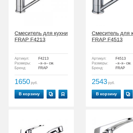
Смеситель для кухни
Смеситель для 
FRAP F4213
FRAP F4513
Артикул:
F4213
Артикул:
F4513
Размеры:
–x–x– см.
Размеры:
–x–x– см.
Бренд:
FRAP
Бренд:
FRAP
1650
2543
руб.
руб.
В корзину
В корзину