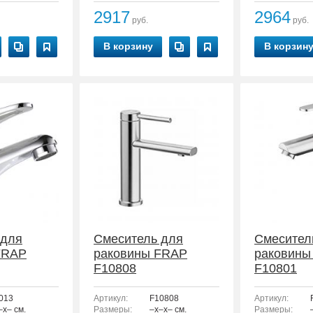
2917
2964
руб.
руб.
В корзину
В корзин
 для
Смеситель для
Смесител
FRAP
раковины FRAP
раковины
F10808
F10801
013
Артикул:
F10808
Артикул:
–x– см.
Размеры:
–x–x– см.
Размеры: