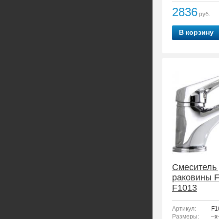
2836
руб.
В корзину
Смеситель
раковины 
F1013
Артикул:
F1
Размеры:
–x