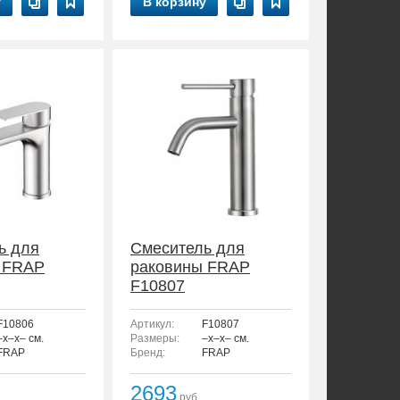
у
В корзину
ь для
Смеситель для
 FRAP
раковины FRAP
F10807
F10806
Артикул:
F10807
–x–x– см.
Размеры:
–x–x– см.
FRAP
Бренд:
FRAP
2693
руб.