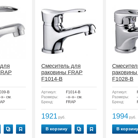
 для
Смеситель для
Смесител
FRAP
раковины FRAP
раковины
F1014-B
F1028-B
039-B
Артикул:
F1014-B
Артикул:
–x– см.
Размеры:
–x–x– см.
Размеры:
AP
Бренд:
FRAP
Бренд:
1921
1994
руб.
руб.
В корзину
В корзин