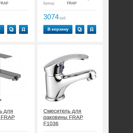
FRAP
Бренд:
FRAP
3074
руб.
у
В корзину
ь для
Смеситель для
 FRAP
раковины FRAP
F1036