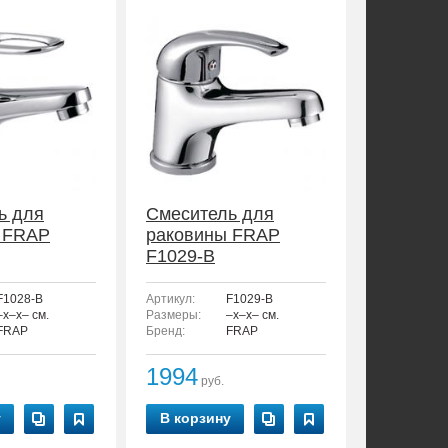
ь для
Смеситель для
 FRAP
раковины FRAP
F1029-B
F1028-B
Артикул:
F1029-B
–x–x– см.
Размеры:
–x–x– см.
FRAP
Бренд:
FRAP
1994
руб.
у
В корзину