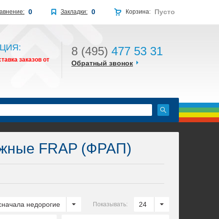
0
0
Пусто
авнение:
Закладки:
Корзина:
ЦИЯ:
8 (495)
477 53 31
тавка заказов от
Обратный звонок
жные FRAP (ФРАП)
сначала недорогие
24
Показывать: