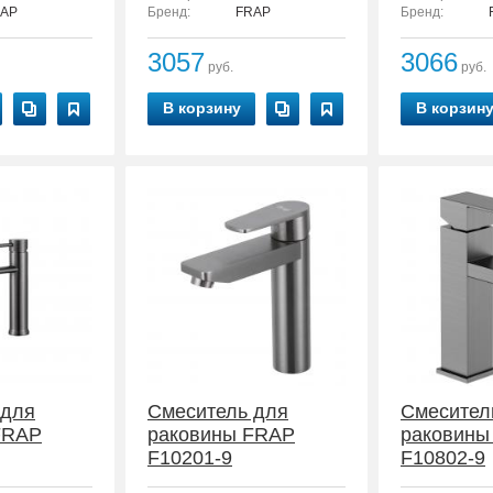
AP
Бренд:
FRAP
Бренд:
3057
3066
руб.
руб.
В корзину
В корзин
 для
Смеситель для
Смесител
FRAP
раковины FRAP
раковины
F10201-9
F10802-9