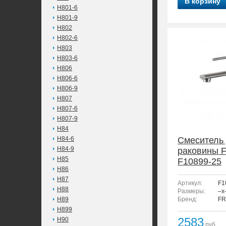
В корзину
H801-6
H801-9
H802
H802-6
H803
H803-6
H806
H806-6
H806-9
H807
H807-6
H807-9
H84
H84-6
Смеситель
H84-9
раковины 
H85
F10899-25
H86
H87
Артикул:
F1
H88
Размеры:
–x
H89
Бренд:
FR
H899
2583
H90
руб.