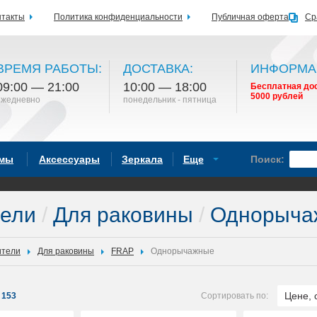
нтакты
Политика конфиденциальности
Публичная оферта
Ср
ВРЕМЯ РАБОТЫ:
ДОСТАВКА:
ИНФОРМА
09:00 — 21:00
10:00 — 18:00
Бесплатная дос
5000 рублей
ежедневно
понедельник - пятница
емы
Аксессуары
Зеркала
Еще
Поиск:
тели
/
Для раковины
/
Однорыча
ители
Для раковины
FRAP
Однорычажные
Цене, 
153
Сортировать по: