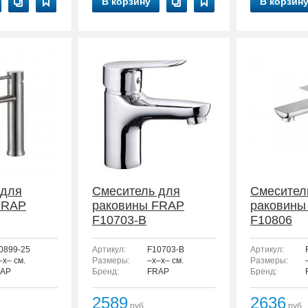
В корзину
В корзин
 для
Смеситель для
Смесител
FRAP
раковины FRAP
раковины
F10703-B
F10806
0899-25
Артикул:
F10703-B
Артикул:
–x– см.
Размеры:
–x–x– см.
Размеры:
AP
Бренд:
FRAP
Бренд:
2589
2636
руб.
руб.