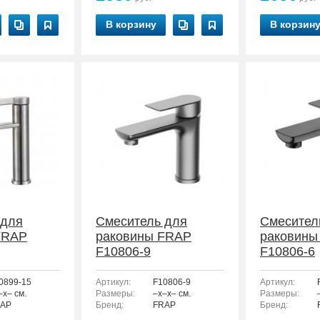
В корзину
В корзин
 для
Смеситель для
Смесител
FRAP
раковины FRAP
раковины
F10806-9
F10806-6
0899-15
Артикул:
F10806-9
Артикул:
–x– см.
Размеры:
–x–x– см.
Размеры:
AP
Бренд:
FRAP
Бренд: