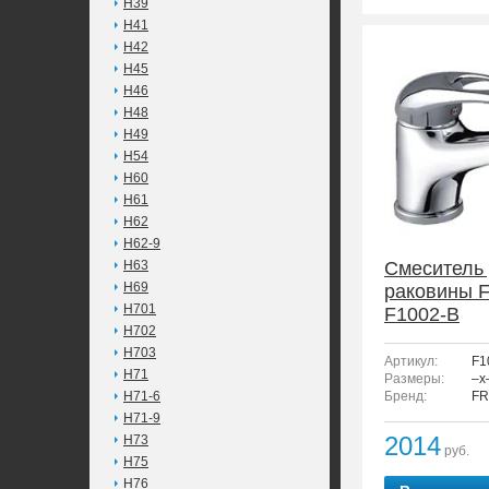
H39
H41
H42
H45
H46
H48
H49
H54
H60
H61
H62
H62-9
H63
Смеситель
H69
раковины 
H701
F1002-B
H702
H703
Артикул:
F1
H71
Размеры:
–x
H71-6
Бренд:
FR
H71-9
2014
H73
руб.
H75
H76