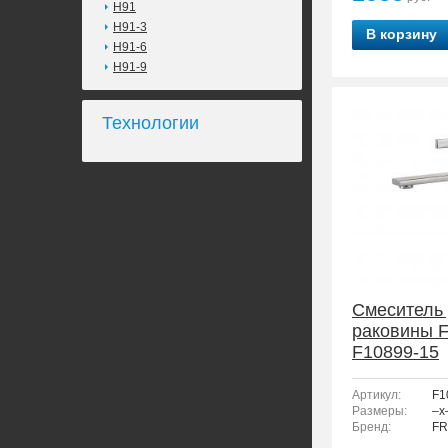
H91
H91-3
В корзину
H91-6
H91-9
Технологии
Смеситель
раковины 
F10899-15
Артикул:
F1
Размеры:
–x
Бренд:
FR