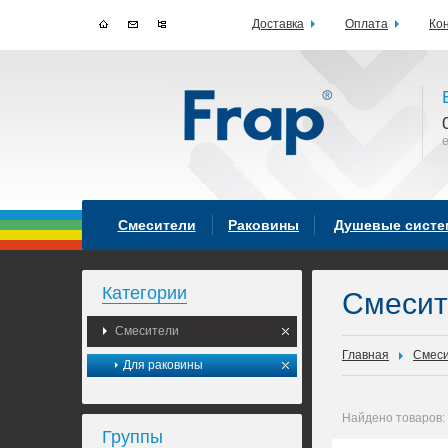
Доставка
Оплата
Ко
Смесители
Раковины
Душевые сист
Категории
Смеси
Смесители
Главная
Смес
Для раковины
Найдено товаров:
Группы