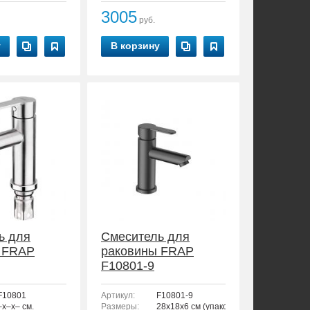
3005
руб.
у
В корзину
ь для
Смеситель для
 FRAP
раковины FRAP
F10801-9
F10801
Артикул:
F10801-9
–x–x– см.
Размеры:
28x18x6 см (упаковка)