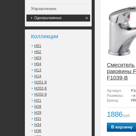
Управление
Однорычажные
Коллекции
H01
H02
H03
H04
Смеситель
H13
раковины 
H14
F1039-B
H201-9
H202-6
Артикул:
F1
H202-9
Размеры:
–x
H21
Бренд:
FR
H28
1886
H29
руб.
H31
H34
В корзину
H36