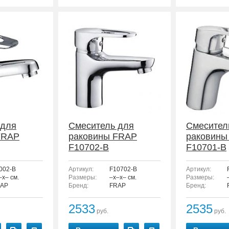
 для
Смеситель для
Смесител
FRAP
раковины FRAP
раковины
F10702-B
F10701-B
002-B
Артикул:
F10702-B
Артикул:
–x– см.
Размеры:
–x–x– см.
Размеры:
AP
Бренд:
FRAP
Бренд:
2533
2535
руб.
руб.