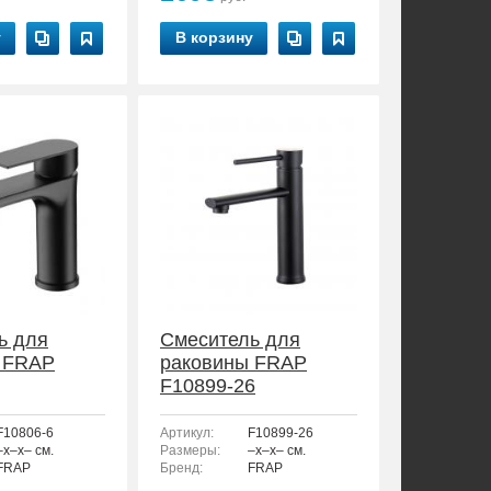
у
В корзину
ь для
Смеситель для
 FRAP
раковины FRAP
F10899-26
F10806-6
Артикул:
F10899-26
–x–x– см.
Размеры:
–x–x– см.
FRAP
Бренд:
FRAP