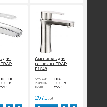
ь для
Смеситель для
 FRAP
раковины FRAP
F1048
F10701-B
Артикул:
F1048
–x–x– см.
Размеры:
–x–x– см.
FRAP
Бренд:
FRAP
2571
руб.