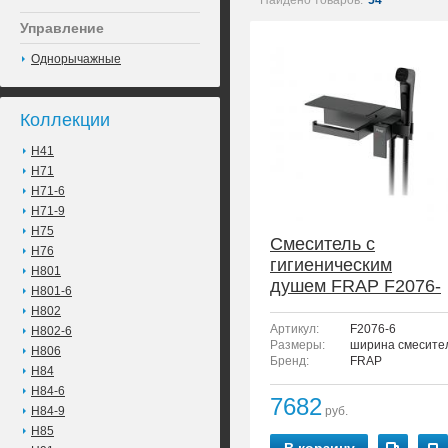
Найдено товаров:
54
Управление
Однорычажные
Коллекции
H41
H71
H71-6
H71-9
H75
Смеситель с
H76
гигиеническим
H801
душем FRAP F2076-
H801-6
6
H802
Артикул:
F2076-6
H802-6
Размеры:
ширина смесителя
H806
Бренд:
FRAP
H84
H84-6
7682
H84-9
руб.
H85