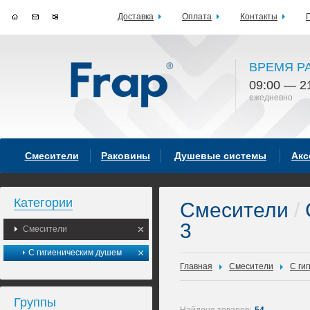
Доставка
Оплата
Контакты
ВРЕМЯ Р
09:00 — 2
ежедневно
Смесители
Раковины
Душевые системы
Акс
Категории
Смесители
/
3
Смесители
С гигиеническим душем
Главная
Смесители
С ги
Группы