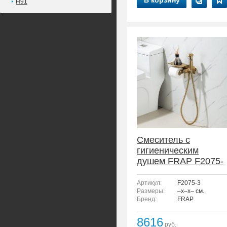
В корзину
H91
Смеситель с
гигиеническим
душем FRAP F2075-
3
Артикул:
F2075-3
Размеры:
–x–x– см.
Бренд:
FRAP
8616
руб.