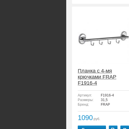
Планка с 4-мя
крючками FRAP
F1916-4
Артикул:
F1916-4
Размеры:
31,5
Бренд:
FRAP
1090
руб.