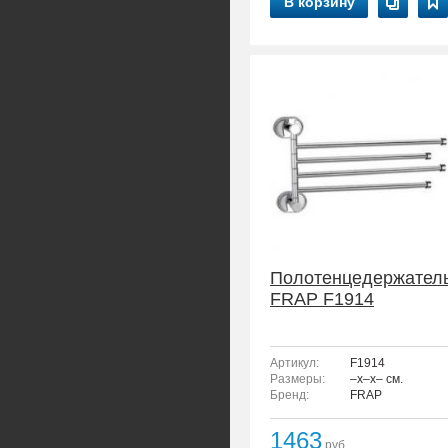
В корзину
Полотенцедержател
FRAP F1914
Артикул:
F1914
Размеры:
–x–x– см.
Бренд:
FRAP
1463
руб.