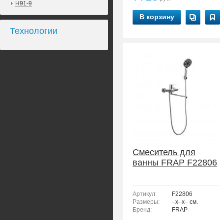
H91-9
В корзину
Технологии
Смеситель для
ванны FRAP F22806
Артикул:
F22806
Размеры:
–x–x– см.
Бренд:
FRAP