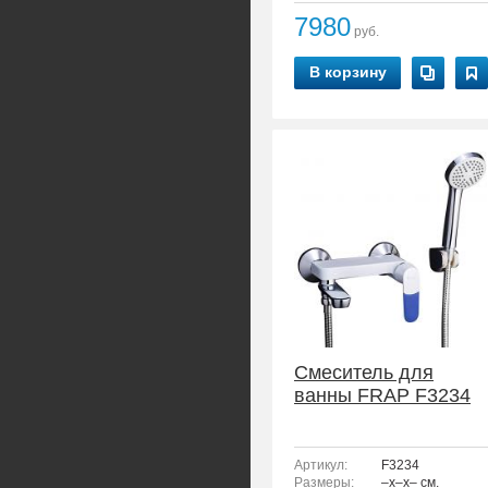
7980
руб.
В корзину
Смеситель для
ванны FRAP F3234
Артикул:
F3234
Размеры:
–x–x– см.