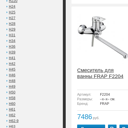
H220
H24
H25
H27
H28
H29
H31
H34
H36
H39
H41
H42
H45
Смеситель для
H46
ванны FRAP F2204
H48
H49
H50
Артикул:
F2204
H58
Размеры:
–x–x– см.
H60
Бренд:
FRAP
H61
7486
H62
руб.
H62-9
H63