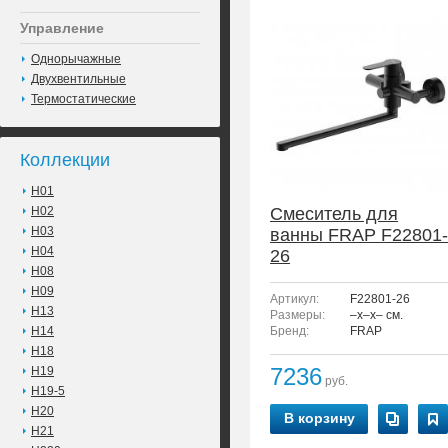
Управление
Однорычажные
Двухвентильные
Термостатические
Коллекции
H01
H02
Смеситель для
H03
ванны FRAP F22801-
H04
26
H08
H09
Артикул:
F22801-26
H13
Размеры:
–x–x– см.
H14
Бренд:
FRAP
H18
7236
H19
руб.
H19-5
H20
В корзину
H21