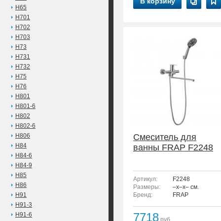
В корзину
H65
H701
H702
H703
H73
H731
H732
H75
H76
H801
H801-6
H802
H802-6
H806
Смеситель для
H84
ванны FRAP F2248
H84-6
H84-9
H85
Артикул:
F2248
H86
Размеры:
–x–x– см.
H91
Бренд:
FRAP
H91-3
7718
H91-6
руб.