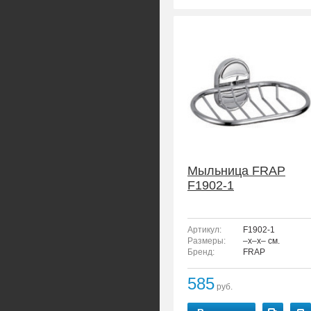
Мыльница FRAP
F1902-1
Артикул:
F1902-1
Размеры:
–x–x– см.
Бренд:
FRAP
585
руб.