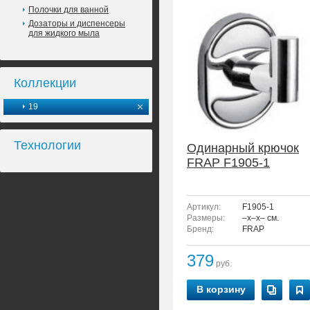
Полочки для ванной
Дозаторы и диспенсеры
для жидкого мыла
Коллекции
19
Технологии
Одинарный крючок
FRAP F1905-1
Артикул:
F1905-1
Размеры:
–x–x– см.
Бренд:
FRAP
379
руб.
В корзину