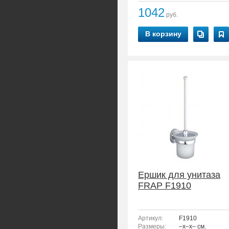
1042
руб.
В корзину
Ершик для унитаза
FRAP F1910
Артикул:
F1910
Размеры:
–x–x– см.