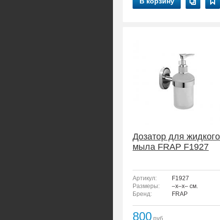
В корзину
Дозатор для жидкого
мыла FRAP F1927
Артикул:
F1927
Размеры:
–x–x– см.
Бренд:
FRAP
800
руб.