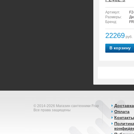
Артикул:
F2
Размеры:
Ди
Бренд:
FR
22269
руб.
В корзину
Доставка
© 2014-2026 Магазин сантехники Frap
Все права защищены
Оплата
Контакт
Политик
конфиде