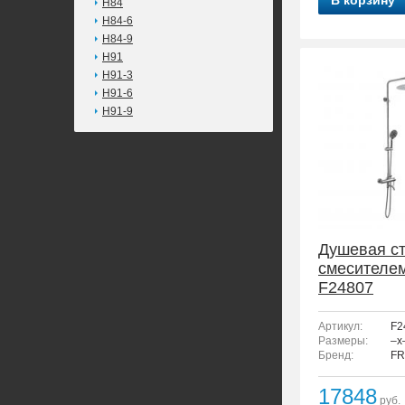
В корзину
H84
H84-6
H84-9
H91
H91-3
H91-6
H91-9
Душевая ст
смесителе
F24807
Артикул:
F2
Размеры:
–x
Бренд:
FR
17848
руб.