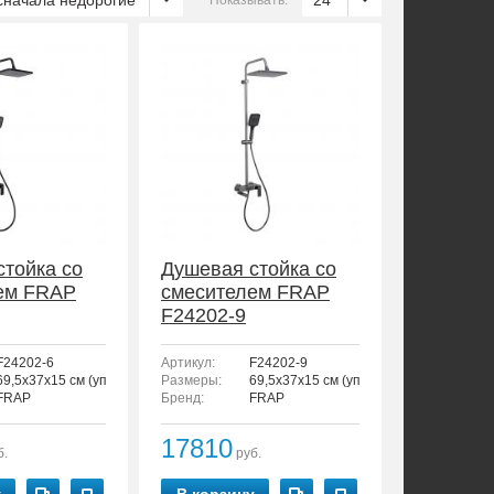
сначала недорогие
24
Показывать:
стойка со
Душевая стойка со
ем FRAP
смесителем FRAP
F24202-9
F24202-6
Артикул:
F24202-9
69,5x37x15 см (упаковка)
Размеры:
69,5x37x15 см (упаковка)
FRAP
Бренд:
FRAP
17810
б.
руб.