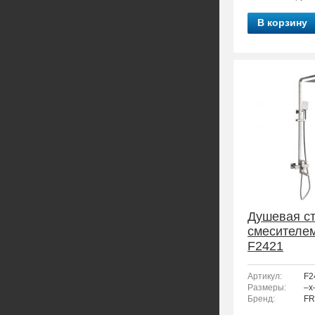
В корзину
Душевая ст
смесителе
F2421
Артикул:
F2
Размеры:
–x
Бренд:
FR