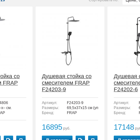
Цене, 
29
Сортировать по:
ойка со
Душевая стойка со
Душевая 
м FRAP
смесителем FRAP
смесител
F24203-9
F24202-6
4806
Артикул:
F24203-9
Артикул:
–x– см.
Размеры:
69,5x37x15 см (упаковка)
Размеры:
AP
Бренд:
FRAP
Бренд:
16895
17148
руб.
ру