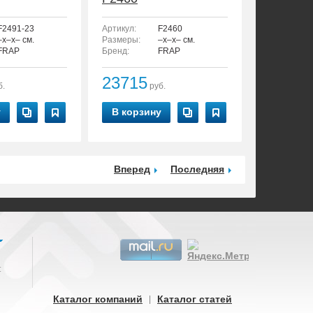
F2491-23
Артикул:
F2460
–x–x– см.
Размеры:
–x–x– см.
FRAP
Бренд:
FRAP
23715
б.
руб.
у
В корзину
Вперед
Последняя
:
Каталог компаний
Каталог статей
|