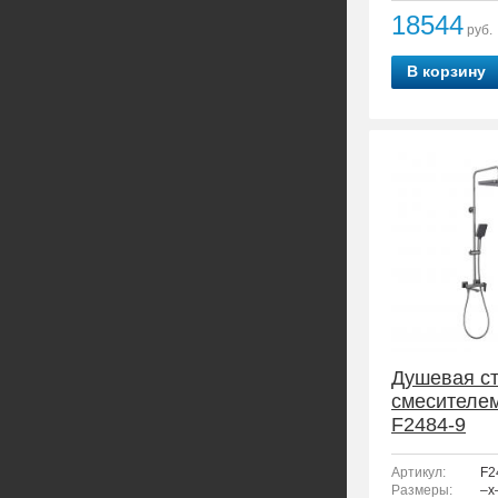
18544
руб.
В корзину
Душевая ст
смесителе
F2484-9
Артикул:
F2
Размеры:
–x