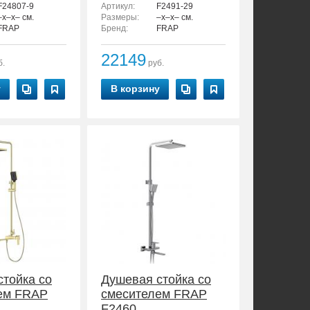
F24807-9
Артикул:
F2491-29
–x–x– см.
Размеры:
–x–x– см.
FRAP
Бренд:
FRAP
22149
б.
руб.
у
В корзину
стойка со
Душевая стойка со
ем FRAP
смесителем FRAP
F2460