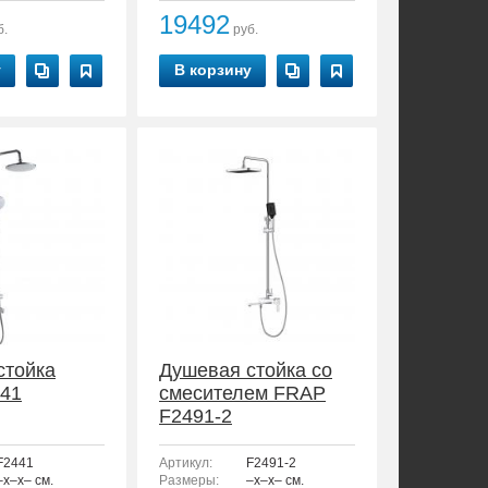
19492
б.
руб.
у
В корзину
стойка
Душевая стойка со
41
смесителем FRAP
F2491-2
F2441
Артикул:
F2491-2
–x–x– см.
Размеры:
–x–x– см.