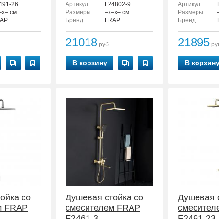
491-26
Артикул:
F24802-9
Артикул:
–x– см.
Размеры:
–x–x– см.
Размеры:
AP
Бренд:
FRAP
Бренд:
21018
21895
руб.
ру
В корзину
В корзин
ойка со
Душевая стойка со
Душевая 
м FRAP
смесителем FRAP
смесител
F2461-3
F2491-23