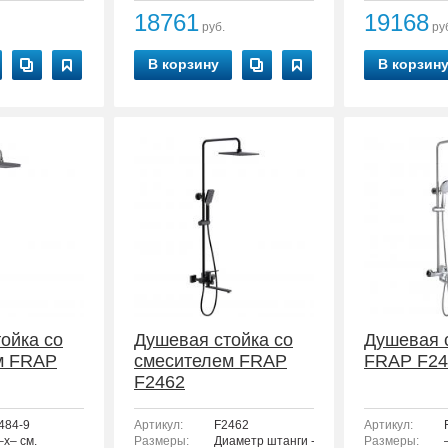
18761
19168
руб.
ру
В корзину
В корзин
ойка со
Душевая стойка со
Душевая 
м FRAP
смесителем FRAP
FRAP F24
F2462
484-9
Артикул:
F2462
Артикул:
–x– см.
Размеры:
Диаметр штанги - 24 мм.
Размеры: