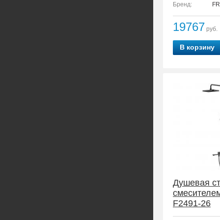
Бренд:
FR
19767
руб.
В корзину
Душевая ст
смесителе
F2491-26