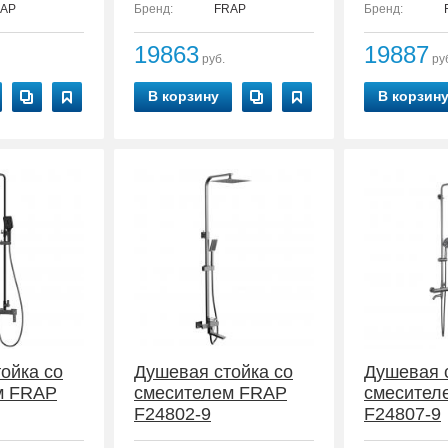
AP
Бренд:
FRAP
Бренд:
19863
19887
руб.
ру
В корзину
В корзин
ойка со
Душевая стойка со
Душевая 
м FRAP
смесителем FRAP
смесител
F24802-9
F24807-9