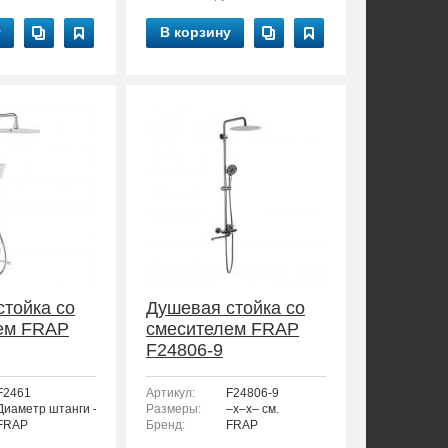
у
В корзину
стойка со
Душевая стойка со
ем FRAP
смесителем FRAP
F24806-9
F2461
Артикул:
F24806-9
Диаметр штанги - 24 мм.
Размеры:
–x–x– см.
FRAP
Бренд:
FRAP