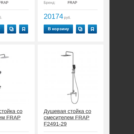
FRAP
Бренд:
FRAP
20174
б.
руб.
у
В корзину
стойка со
Душевая стойка со
ем FRAP
смесителем FRAP
F2491-29