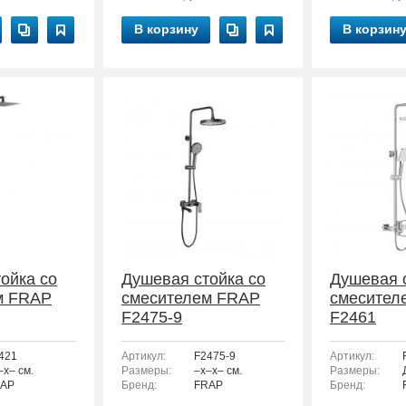
В корзину
В корзин
ойка со
Душевая стойка со
Душевая 
м FRAP
смесителем FRAP
смесител
F2475-9
F2461
421
Артикул:
F2475-9
Артикул:
–x– см.
Размеры:
–x–x– см.
Размеры:
AP
Бренд:
FRAP
Бренд: