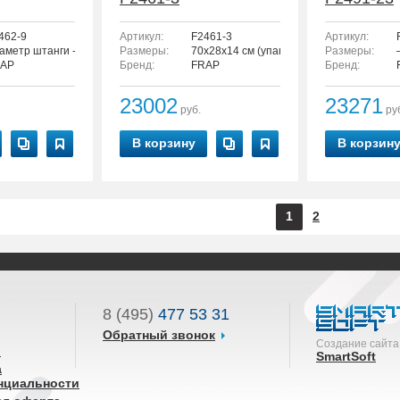
462-9
Артикул:
F2461-3
Артикул:
аметр штанги - 24 мм.
Размеры:
70x28x14 см (упаковка)
Размеры:
AP
Бренд:
FRAP
Бренд:
23002
23271
руб.
ру
В корзину
В корзин
1
2
8 (495)
477 53 31
Обратный звонок
Создание сайта
ы
SmartSoft
а
нциальности