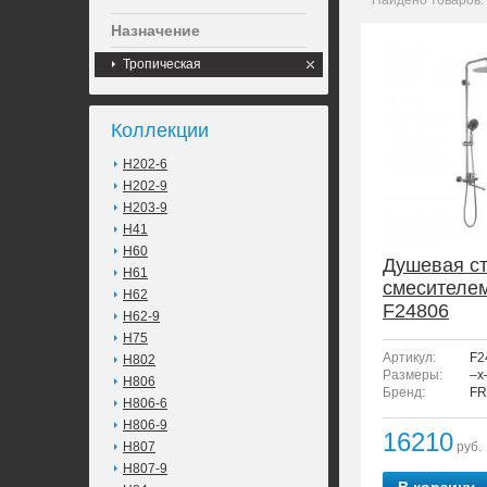
Найдено товаров:
Назначение
Тропическая
Коллекции
H202-6
H202-9
H203-9
H41
H60
Душевая ст
H61
смесителе
H62
F24806
H62-9
H75
Артикул:
F2
H802
Размеры:
–x
H806
Бренд:
FR
H806-6
H806-9
16210
H807
руб.
H807-9