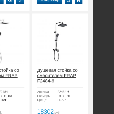
у
В корзину
стойка со
Душевая стойка со
ем FRAP
смесителем FRAP
F2484-6
F2484
Артикул:
F2484-6
–x–x– см.
Размеры:
–x–x– см.
FRAP
Бренд:
FRAP
18302
б.
руб.