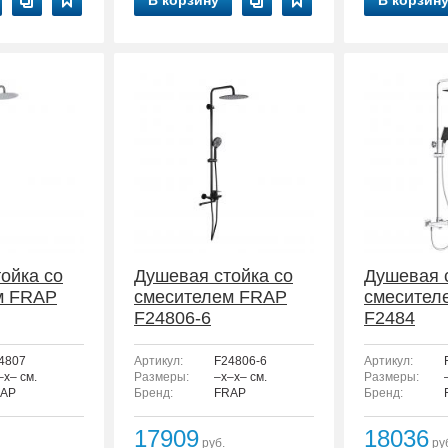
В корзину
В корзин
ойка со
Душевая стойка со
Душевая 
м FRAP
смесителем FRAP
смесител
F24806-6
F2484
4807
Артикул:
F24806-6
Артикул:
–x– см.
Размеры:
–x–x– см.
Размеры:
AP
Бренд:
FRAP
Бренд:
17909
18036
руб.
ру