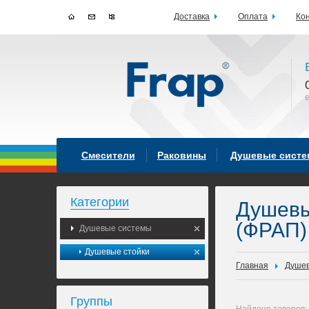
Доставка
Оплата
Ко
Смесители
Раковины
Душевые сист
Категории
Душев
(ФРАП)
Душевые системы
Душевые стойки
Главная
Душев
Группы