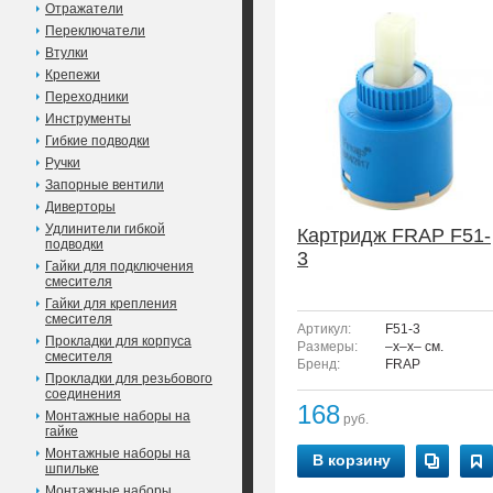
Отражатели
Переключатели
Втулки
Крепежи
Переходники
Инструменты
Гибкие подводки
Ручки
Запорные вентили
Диверторы
Удлинители гибкой
Картридж FRAP F51-
подводки
3
Гайки для подключения
смесителя
Гайки для крепления
смесителя
Артикул:
F51-3
Прокладки для корпуса
Размеры:
–x–x– см.
смесителя
Бренд:
FRAP
Прокладки для резьбового
соединения
168
Монтажные наборы на
руб.
гайке
Монтажные наборы на
В корзину
шпильке
Монтажные наборы