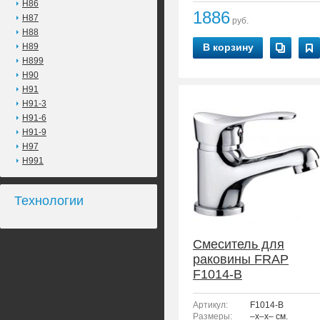
H86
1886
H87
руб.
H88
H89
В корзину
H899
H90
H91
H91-3
H91-6
H91-9
H97
H991
Технологии
Смеситель для
раковины FRAP
F1014-B
Артикул:
F1014-B
Размеры:
–x–x– см.