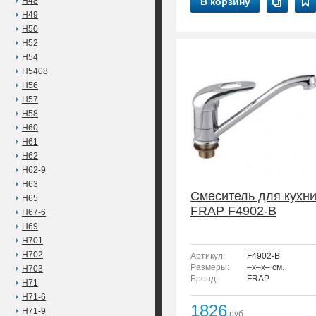
H48
В корзину
H49
H50
H52
H54
H5408
H56
H57
H58
H60
H61
H62
H62-9
H63
Смеситель для кухн
H65
FRAP F4902-B
H67-6
H69
H701
H702
Артикул:
F4902-B
Размеры:
–x–x– см.
H703
Бренд:
FRAP
H71
H71-6
1826
H71-9
руб.