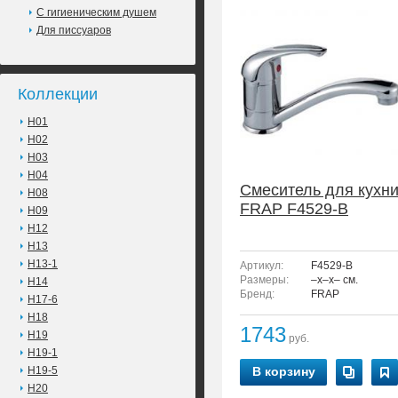
С гигиеническим душем
Для писсуаров
Коллекции
H01
H02
H03
H04
Смеситель для кухн
H08
FRAP F4529-B
H09
H12
H13
H13-1
Артикул:
F4529-B
Размеры:
–x–x– см.
H14
Бренд:
FRAP
H17-6
H18
1743
H19
руб.
H19-1
H19-5
В корзину
H20