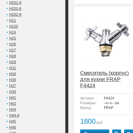
H201-9
H202-6
H202-9
H21
H220
H24
H25
H26
H27
H28
H29
H31
Смеситель (корпус)
H34
для кухни FRAP
H36
F4424
H37
H39
H41
Артикул:
F4424
Размеры:
–x–x– см.
H42
Бренд:
FRAP
H44
H44-8
1800
H45
руб.
H46