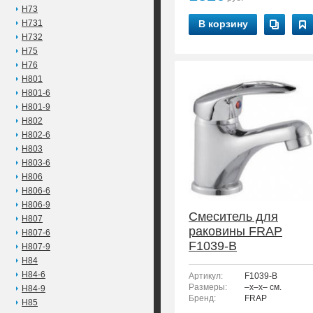
H73
H731
В корзину
H732
H75
H76
H801
H801-6
H801-9
H802
H802-6
H803
H803-6
H806
H806-6
H806-9
Смеситель для
H807
раковины FRAP
H807-6
F1039-B
H807-9
H84
H84-6
Артикул:
F1039-B
Размеры:
–x–x– см.
H84-9
Бренд:
FRAP
H85