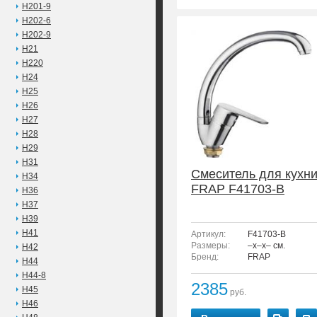
H201-9
H202-6
H202-9
H21
H220
H24
H25
H26
H27
H28
H29
H31
Смеситель для кухн
H34
FRAP F41703-B
H36
H37
H39
H41
Артикул:
F41703-B
Размеры:
–x–x– см.
H42
Бренд:
FRAP
H44
H44-8
2385
H45
руб.
H46