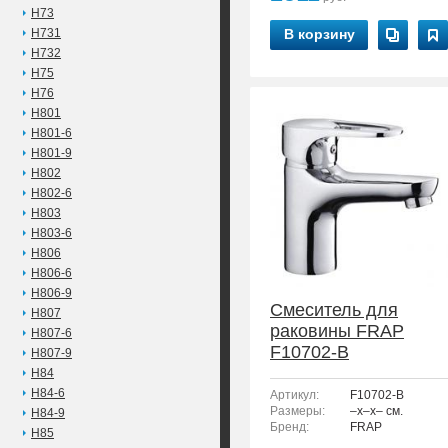
H73
H731
В корзину
H732
H75
H76
H801
H801-6
H801-9
H802
H802-6
H803
H803-6
H806
H806-6
H806-9
Смеситель для
H807
раковины FRAP
H807-6
F10702-B
H807-9
H84
H84-6
Артикул:
F10702-B
Размеры:
–x–x– см.
H84-9
Бренд:
FRAP
H85