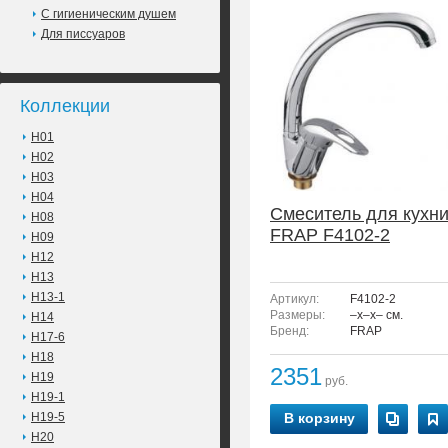
С гигиеническим душем
Для писсуаров
Коллекции
H01
H02
H03
H04
Смеситель для кухн
H08
FRAP F4102-2
H09
H12
H13
H13-1
Артикул:
F4102-2
Размеры:
–x–x– см.
H14
Бренд:
FRAP
H17-6
H18
2351
H19
руб.
H19-1
H19-5
В корзину
H20