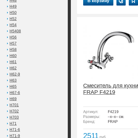
H48
В корзину
H49
H50
H52
H54
H5408
H56
H57
H58
H60
H61
H62
H62-9
H63
Смеситель для кухн
H65
FRAP F4219
H67-6
H69
H701
H702
Артикул:
F4219
Размеры:
–x–x– см.
H703
Бренд:
FRAP
H71
H71-6
2511
H71-9
руб.