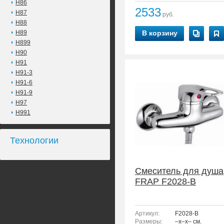
H86
2533
H87
руб.
H88
H89
В корзину
H899
H90
H91
H91-3
H91-6
H91-9
H97
H991
Технологии
Смеситель для душа
FRAP F2028-B
Артикул:
F2028-B
Размеры:
–x–x– см.