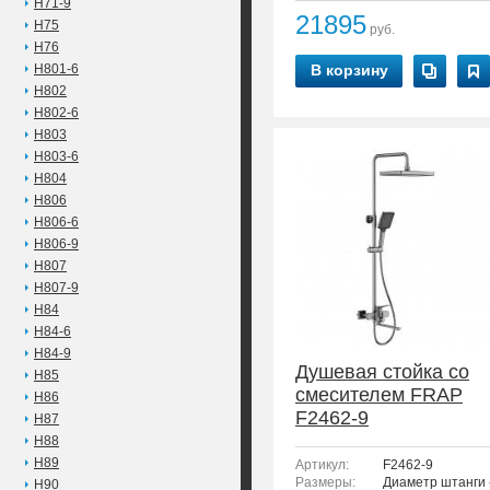
H71-9
21895
H75
руб.
H76
H801-6
В корзину
H802
H802-6
H803
H803-6
H804
H806
H806-6
H806-9
H807
H807-9
H84
H84-6
H84-9
Душевая стойка со
H85
смесителем FRAP
H86
F2462-9
H87
H88
H89
Артикул:
F2462-9
Размеры:
Диаметр штанги -
H90