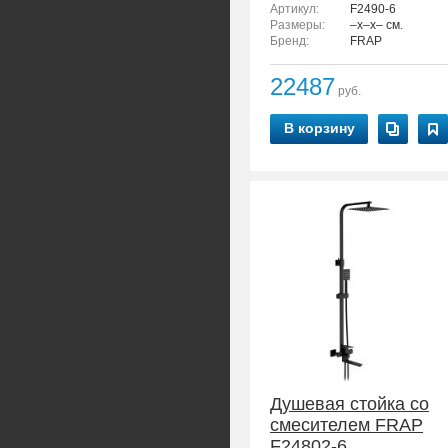
Артикул:
F2490-6
Размеры:
–x–x– см.
Бренд:
FRAP
22487
руб.
В корзину
Душевая стойка со
смесителем FRAP
F24802-6