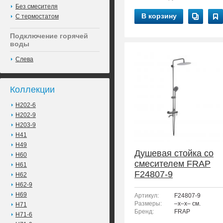
Без смесителя
В корзину
С термостатом
Подключение горячей
воды
Слева
Коллекции
H202-6
H202-9
H203-9
H41
H49
Душевая стойка со
H60
смесителем FRAP
H61
F24807-9
H62
H62-9
H69
Артикул:
F24807-9
Размеры:
–x–x– см.
H71
Бренд:
FRAP
H71-6