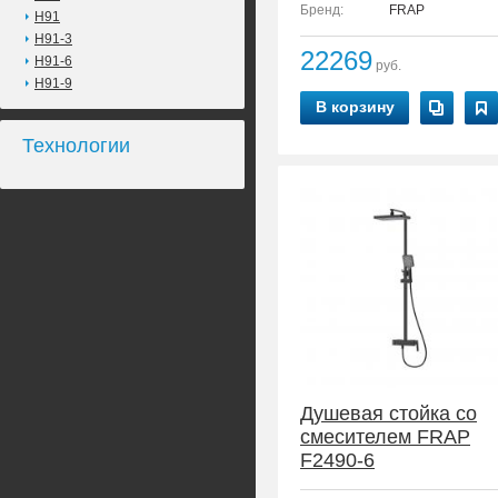
Бренд:
FRAP
H91
H91-3
22269
H91-6
руб.
H91-9
В корзину
Технологии
Душевая стойка со
смесителем FRAP
F2490-6