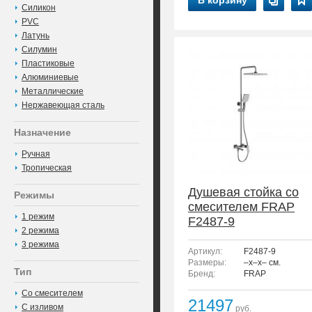
В корзину
Силикон
PVC
Латунь
Силумин
Пластиковые
Алюминиевые
Металлические
Нержавеющая сталь
Назначение
Ручная
Тропическая
Душевая стойка со
Режимы
смесителем FRAP
1 режим
F2487-9
2 режима
3 режима
Артикул:
F2487-9
Размеры:
–x–x– см.
Тип
Бренд:
FRAP
Со смесителем
21497
С изливом
руб.