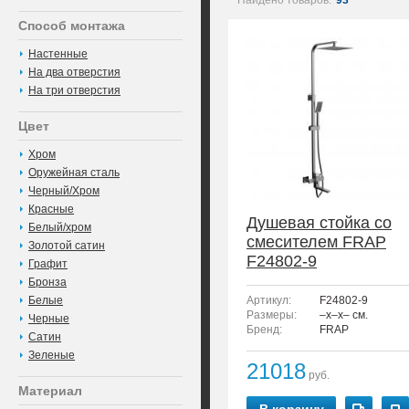
Найдено товаров:
93
Способ монтажа
Настенные
На два отверстия
На три отверстия
Цвет
Хром
Оружейная сталь
Черный/Хром
Красные
Душевая стойка со
Белый/хром
смесителем FRAP
Золотой сатин
F24802-9
Графит
Бронза
Белые
Артикул:
F24802-9
Размеры:
–x–x– см.
Черные
Бренд:
FRAP
Сатин
Зеленые
21018
руб.
Материал